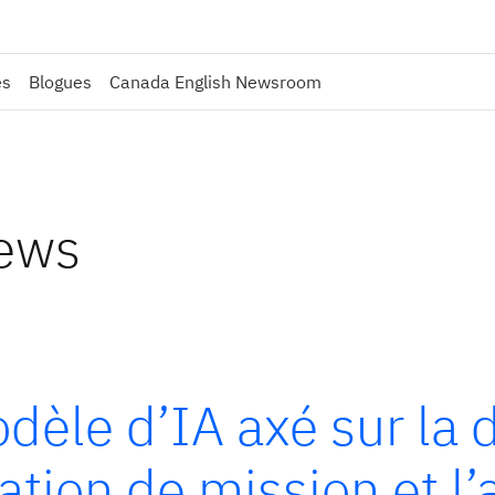
es
Blogues
Canada English Newsroom
news
èle d’IA axé sur la 
cation de mission et l’